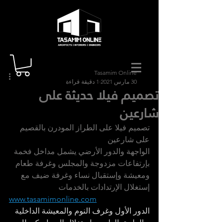
Tasamim Online
30 مارس 2021
1 دقيقة قراءة
تصميم فيلا حديثة على
شارعين
تصميم فيلا على الطراز المودرن بالقصيم 
على شارعين 
الواجهة والدور الأرضي يشمل مداخل فخمة 
بإرتفاعات مزدوجة والمجلس وغرفة طعام 
ومعيشة وإستقبال نساء وغرفة ضيف مع 
إستغلال الإرتدادات بالخدمات
www.tasamimonline.com
الدور الأول وغرف النوم والمعيشة الداخلية 